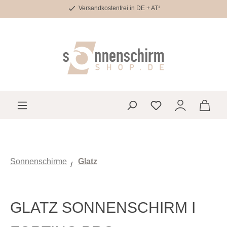
Versandkostenfrei in DE + AT¹
Zum Hauptinhalt springen
Du hast 0 Produkte 
Sonnenschirme
Glatz
GLATZ SONNENSCHIRM I