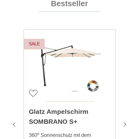
Bestseller
Produktgalerie überspringen
SALE
SAL
Glatz Ampelschirm
Gl
SOMBRANO S+
S
o
360
Sonnenschutz mit dem
Run