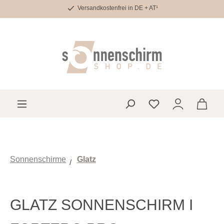
Versandkostenfrei in DE + AT¹
Zum Hauptinhalt springen
Du hast 0 Produkte 
Sonnenschirme
Glatz
GLATZ SONNENSCHIRM I