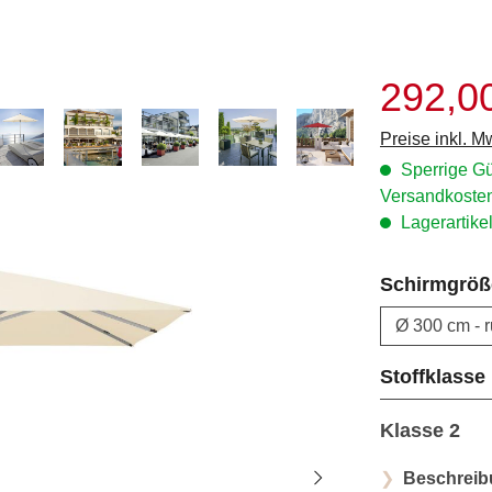
292,0
Verkaufspreis:
Preise inkl. M
Sperrige Gü
Versandkosten
Lagerartikel
Schirmgröß
Stoffklasse
Klasse 2
Beschreib