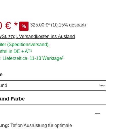
0 €
Regulärer Preis:
325,00 €
(10.15% gespart)
%
wSt. zzgl. Versandkosten ins Ausland
ter (Speditionsversand),
frei in DE + AT¹
: Lieferzeit ca. 11-13 Werktage²
auswählen
e
auswählen
 und Farbe
ung:
Teflon Ausrüstung für optimale