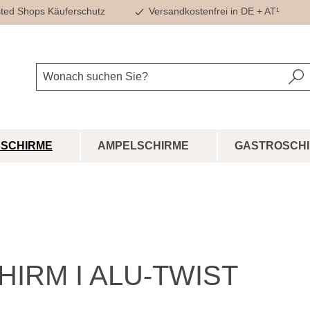
ted Shops Käuferschutz
Versandkostenfrei in DE + AT¹
SCHIRME
AMPELSCHIRME
GASTROSCH
IRM I ALU-TWIST