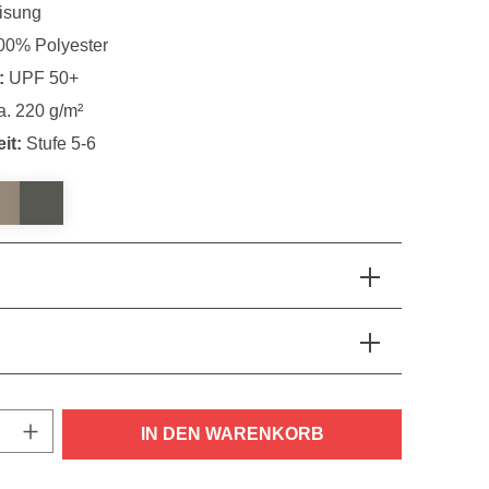
isung
0% Polyester
:
UPF 50+
a. 220 g/m²
it:
Stufe 5-6
nzahl: Gib den gewünschten Wert ein oder
IN DEN WARENKORB