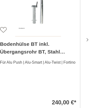
Bodenhülse BT inkl.
Dopple
Übergangsrohr BT, Stahl
auszie
verzinkt
Rollen
Für Alu Push | Alu-Smart | Alu-Twist | Fortino
Für Alu-T
240,00 €*