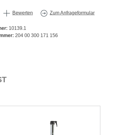
Bewerten
Zum Anfrageformular
mer:
10139.1
ummer:
204 00 300 171 156
ST