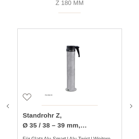
Z 180 MM
Standrohr Z,
Ø 35 / 38 – 39 mm,
Stahl verzinkt
Für Glatz Alu-Smart | Alu-Twist | Weitere
F