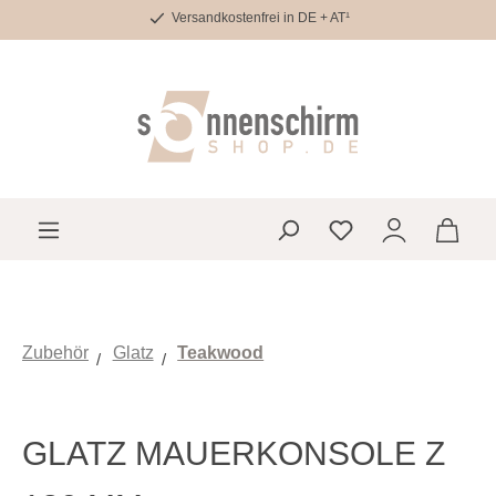
Versandkostenfrei in DE + AT¹
Zum Hauptinhalt springen
Du hast 0 Produkte 
Zubehör
Glatz
Teakwood
GLATZ MAUERKONSOLE Z