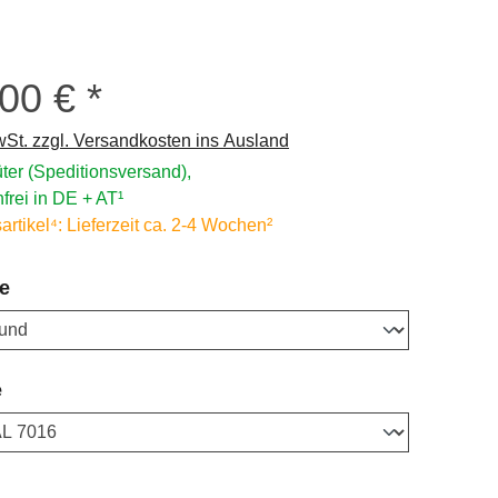
,00 €
s:
wSt. zzgl. Versandkosten ins Ausland
ter (Speditionsversand),
frei in DE + AT¹
rtikel⁴: Lieferzeit ca. 2-4 Wochen²
auswählen
e
auswählen
e
ählen