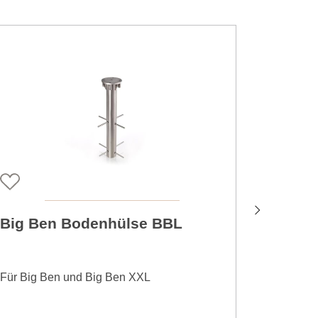
Big Ben Bodenhülse BBL
Big B
Für Big Ben und Big Ben XXL
Für Big 