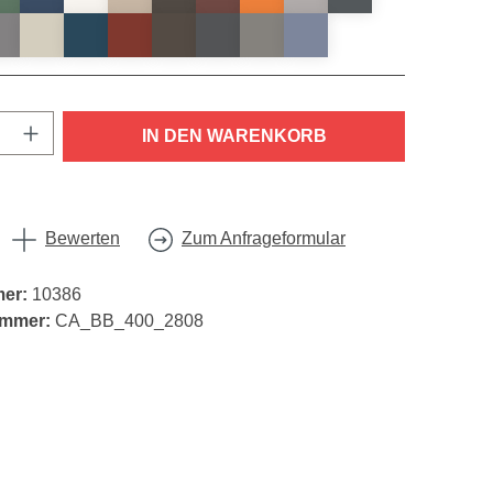
nzahl: Gib den gewünschten Wert ein oder
IN DEN WARENKORB
Bewerten
Zum Anfrageformular
mer:
10386
ummer:
CA_BB_400_2808