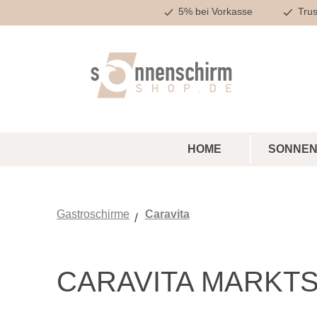
5% bei Vorkasse
Trus
m Hauptinhalt springen
Zur Suche springen
Zur Hauptnavigation springen
HOME
SONNEN
Gastroschirme
Caravita
CARAVITA MARKTS