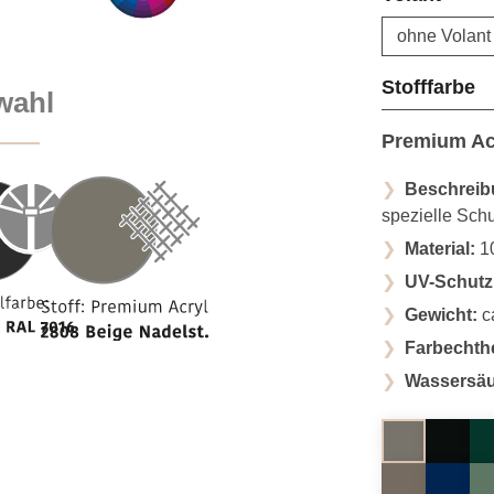
a
Stofffarbe
wahl
Premium Ac
Beschreib
spezielle Sch
Material:
10
UV-Schutz
Gewicht:
ca
Farbechthe
Wassersäu