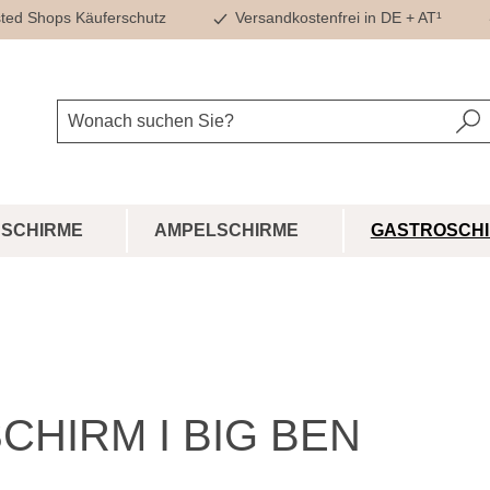
ted Shops Käuferschutz
Versandkostenfrei in DE + AT¹
SCHIRME
AMPELSCHIRME
GASTROSCH
CHIRM I BIG BEN