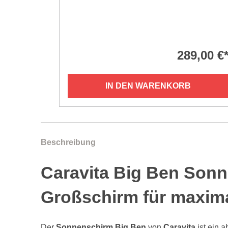
289,00 €
IN DEN WARENKORB
Beschreibung
Caravita Big Ben Sonn
Großschirm für maxim
Der
Sonnenschirm Big Ben
von
Caravita
ist ein a