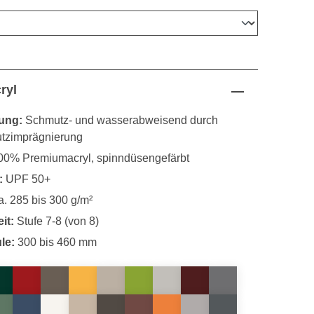
uswählen
ryl
ung:
Schmutz- und wasserabweisend durch
utzimprägnierung
0% Premiumacryl, spinndüsengefärbt
:
UPF 50+
. 285 bis 300 g/m²
it:
Stufe 7-8 (von 8)
le:
300 bis 460 mm