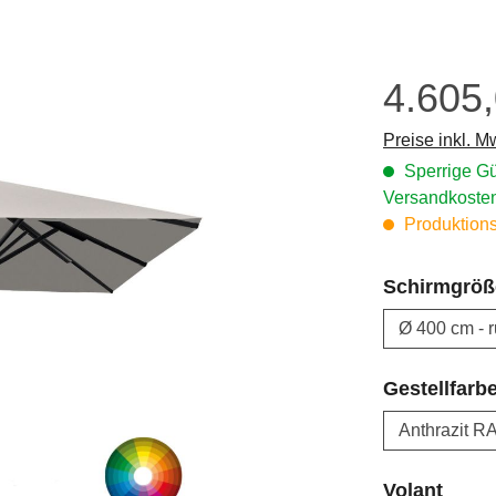
4.605
Regulärer Prei
Preise inkl. M
Sperrige Gü
Versandkosten
Produktionsa
Schirmgröß
Gestellfarb
ausw
Volant