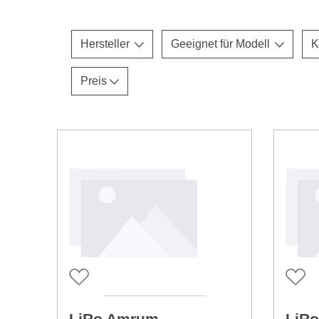
Hersteller
Geeignet für Modell
K
Preis
LiRo Amrum
LiRo