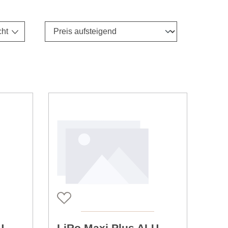
cht
U
LiRo Maxi Plus ALU