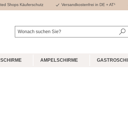
ted Shops Käuferschutz
Versandkostenfrei in DE + AT¹
SCHIRME
AMPELSCHIRME
GASTROSCH