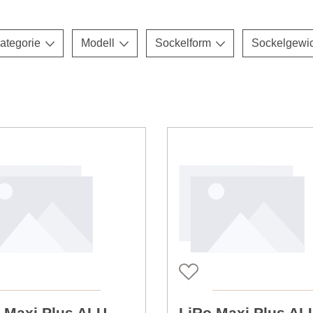
ategorie
Modell
Sockelform
Sockelgewi
 Maxi Plus ALU
LiRo Maxi Plus AL