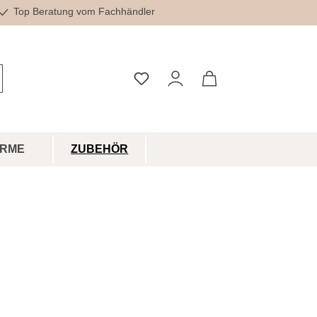
Top Beratung vom Fachhändler
Du hast 0 Produkte auf dem Merkz
IRME
ZUBEHÖR