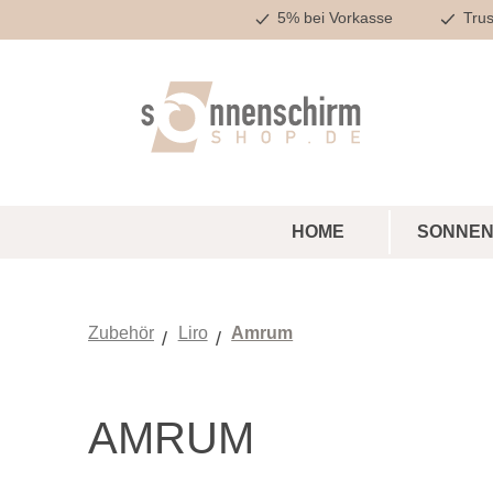
5% bei Vorkasse
Trus
m Hauptinhalt springen
Zur Suche springen
Zur Hauptnavigation springen
HOME
SONNEN
Zubehör
Liro
Amrum
AMRUM