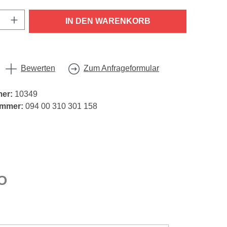
nzahl: Gib den gewünschten Wert ein oder
IN DEN WARENKORB
Bewerten
Zum Anfrageformular
mer:
10349
ummer:
094 00 310 301 158
O