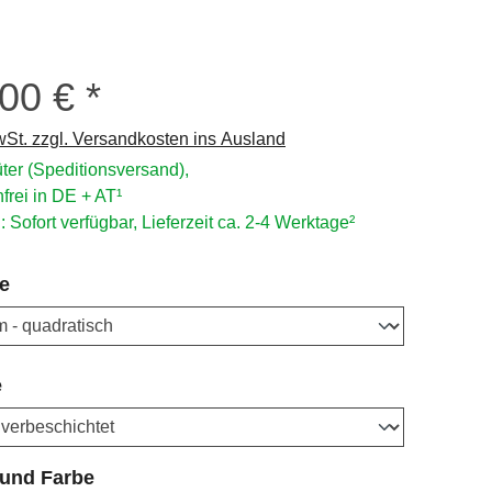
,00 €
s:
wSt. zzgl. Versandkosten ins Ausland
ter (Speditionsversand),
frei in DE + AT¹
: Sofort verfügbar, Lieferzeit ca. 2-4 Werktage²
auswählen
e
auswählen
e
auswählen
 und Farbe