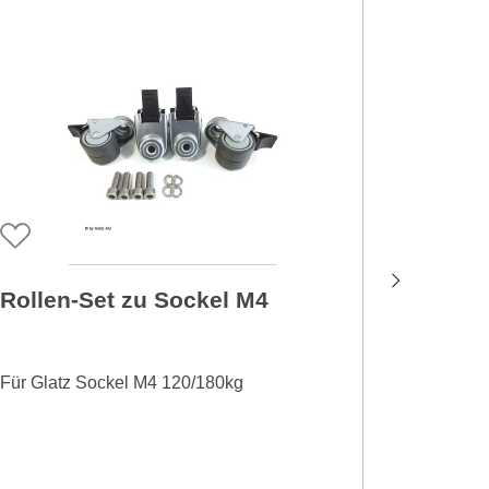
Rollen-Set zu Sockel M4
Platte
+ Anth
Für Glatz Sockel M4 120/180kg
Für Glat