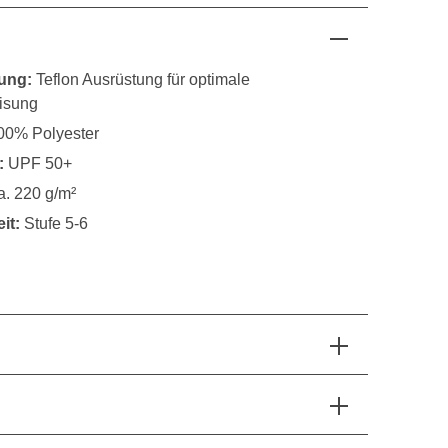
ung:
Teflon Ausrüstung für optimale
isung
0% Polyester
:
UPF 50+
a. 220 g/m²
it:
Stufe 5-6