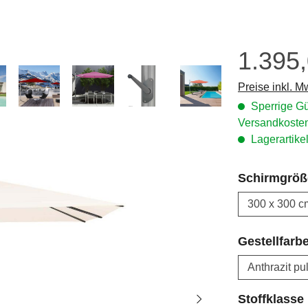
1.395
Regulärer Prei
Preise inkl. M
Sperrige Gü
Versandkosten
Lagerartikel
Schirmgröß
Gestellfarb
Stoffklasse