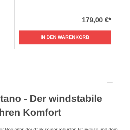
*
179,00 €*
IN DEN WARENKORB
tano - Der windstabile
Ihren Komfort
ger Begleiter, der dank seiner robusten Bauweise und dem