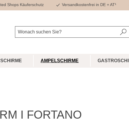
ted Shops Käuferschutz
Versandkostenfrei in DE + AT¹
SCHIRME
AMPELSCHIRME
GASTROSCH
RM I FORTANO