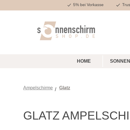
5% bei Vorkasse
Trus
m Hauptinhalt springen
Zur Suche springen
Zur Hauptnavigation springen
HOME
SONNEN
Ampelschirme
Glatz
GLATZ AMPELSCHI