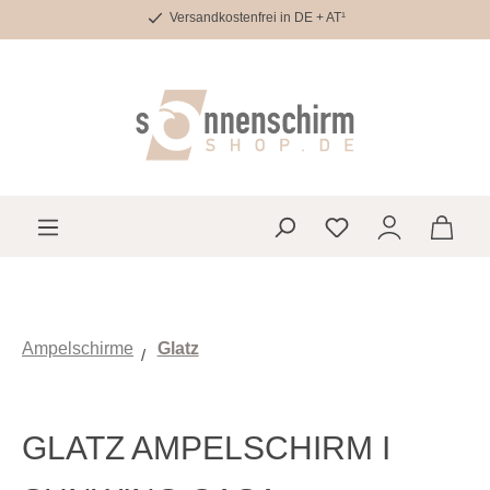
Versandkostenfrei in DE + AT¹
Zum Hauptinhalt springen
Du hast 0 Produkte 
Ampelschirme
Glatz
GLATZ AMPELSCHIRM I