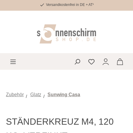
Versandkostenfrei in DE + AT¹
Zum Hauptinhalt springen
Du hast 0 Produkte 
Zubehör
Glatz
Sunwing Casa
STÄNDERKREUZ M4, 120