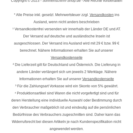
Copyright © 2023 - Sonnenschirm-Shop.de - Alle Rechte vorbehalten
* Alle Preise inkl. gesetzl. Mehrwertsteuer zzgl.
Versandkosten
ins
Ausland, wenn nicht anders beschrieben
¹ Versandkostenfrei versenden wir innerhalb der Länder DE und AT.
Der Versand auf deutsche und ausländische Inseln ist
ausgeschlossen. Der Versand ins Ausland wird mit
29 € bzw. 99 €
berechnet. Nähere Informationen erhalten Sie auf unserer
Versandkostenseite
² Die Lieferzeit gilt für Deutschland und Österreich. Die Lieferung in
andere Länder verlängert sich um jeweils 2 Werktage. Nähere
Informationen erhalten Sie auf unserer
Versandkostenseite
³ Für die Zahlungsart Vorkasse wird ein Skonto von 5% gewährt.
⁴ Produktionsartikel sind Waren die nicht vorgefertigt sind und für
deren Herstellung eine individuelle Auswahl oder Bestimmung durch
den Verbraucher maßgeblich ist und eindeutig auf die persönlichen
Bedürfnisse des Verbrauchers zugeschnitten sind. Daher kann das
Widerrufsrecht bei diesen Artikeln je nach Kundenspezifikation nicht
angewendet werden.