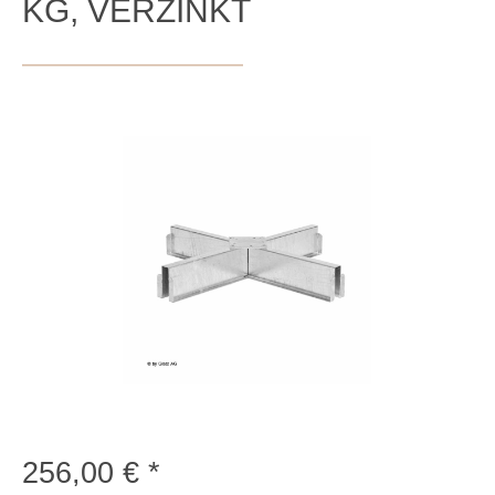
KG, VERZINKT
Bildergalerie überspringen
256,00 €
Regulärer Preis: