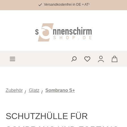
Versandkostenfrei in DE + AT¹
Zum Hauptinhalt springen
Du hast 0 Produkte 
Zubehör
Glatz
Sombrano S+
SCHUTZHÜLLE FÜR