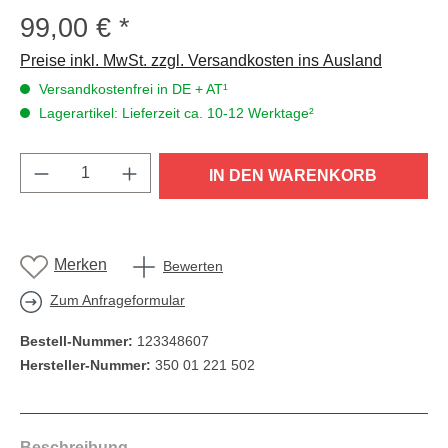
99,00 €
Regulärer Preis:
Preise inkl. MwSt. zzgl. Versandkosten ins Ausland
Versandkostenfrei in DE + AT¹
Lagerartikel: Lieferzeit ca. 10-12 Werktage²
Produkt Anzahl: Gib den gewünschten Wert e
IN DEN WARENKORB
Merken
Bewerten
Zum Anfrageformular
Bestell-Nummer:
123348607
Hersteller-Nummer:
350 01 221 502
Beschreibung