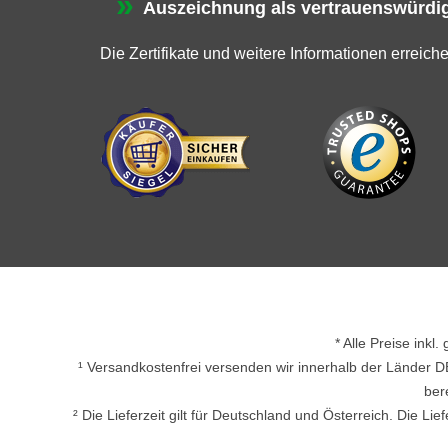
Auszeichnung als vertrauenswürdig
Die Zertifikate und weitere Informationen erreich
* Alle Preise inkl
¹ Versandkostenfrei versenden wir innerhalb der Länder D
ber
² Die Lieferzeit gilt für Deutschland und Österreich. Die L