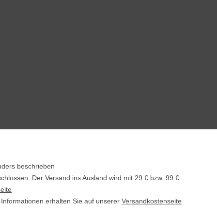
nders beschrieben
schlossen. Der Versand ins Ausland wird mit
29 € bzw. 99 €
eite
e Informationen erhalten Sie auf unserer
Versandkostenseite