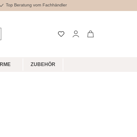
Top Beratung vom Fachhändler
Du hast 0 Produkte auf dem Merkz
IRME
ZUBEHÖR