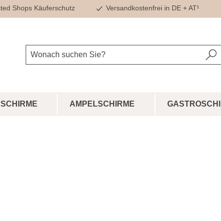
ted Shops Käuferschutz
Versandkostenfrei in DE + AT¹
SCHIRME
AMPELSCHIRME
GASTROSCH