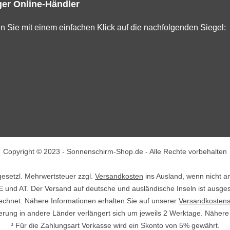
er Online-Händler
en Sie mit einem einfachen Klick auf die nachfolgenden Siegel:
Copyright © 2023 - Sonnenschirm-Shop.de - Alle Rechte vorbehalten
. gesetzl. Mehrwertsteuer zzgl.
Versandkosten
ins Ausland, wenn nicht a
E und AT. Der Versand auf deutsche und ausländische Inseln ist ausge
echnet. Nähere Informationen erhalten Sie auf unserer
Versandkostens
ieferung in andere Länder verlängert sich um jeweils 2 Werktage. Näher
³ Für die Zahlungsart Vorkasse wird ein Skonto von 5% gewährt.