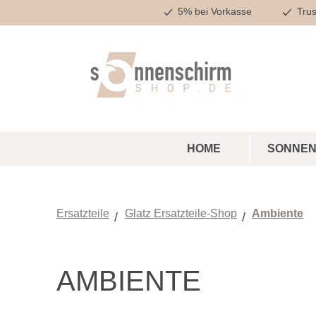
5% bei Vorkasse
Trus
m Hauptinhalt springen
Zur Suche springen
Zur Hauptnavigation springen
HOME
SONNEN
Ersatzteile
Glatz Ersatzteile-Shop
Ambiente
AMBIENTE