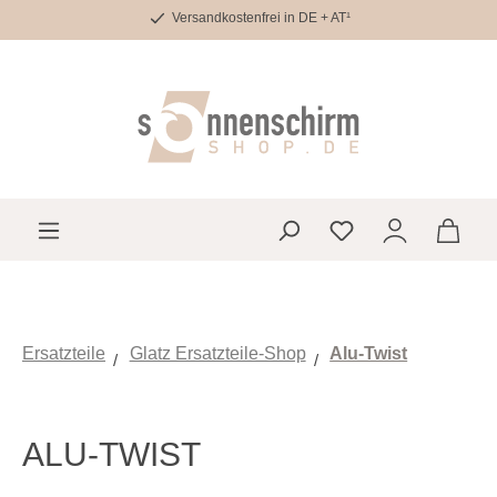
Versandkostenfrei in DE + AT¹
Zum Hauptinhalt springen
Du hast 0 Produkte 
Ersatzteile
Glatz Ersatzteile-Shop
Alu-Twist
ALU-TWIST