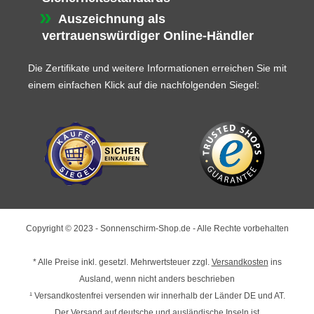
Auszeichnung als
vertrauenswürdiger Online-Händler
Die Zertifikate und weitere Informationen erreichen Sie mit
einem einfachen Klick auf die nachfolgenden Siegel:
Copyright © 2023 - Sonnenschirm-Shop.de - Alle Rechte vorbehalten
* Alle Preise inkl. gesetzl. Mehrwertsteuer zzgl.
Versandkosten
ins
Ausland, wenn nicht anders beschrieben
¹ Versandkostenfrei versenden wir innerhalb der Länder DE und AT.
Der Versand auf deutsche und ausländische Inseln ist