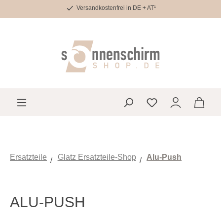
Versandkostenfrei in DE + AT¹
Zum Hauptinhalt springen
Du hast 0 Produkte 
Ersatzteile
Glatz Ersatzteile-Shop
Alu-Push
ALU-PUSH