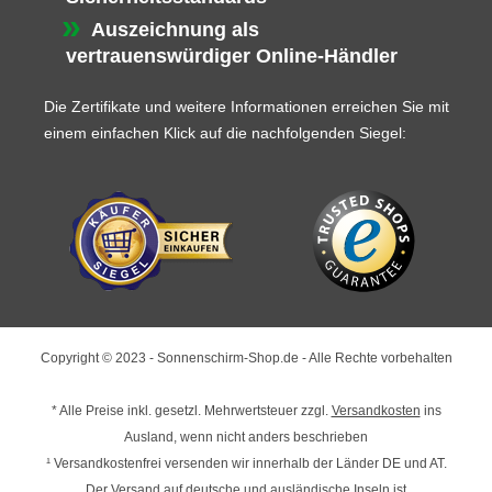
Auszeichnung als
vertrauenswürdiger Online-Händler
Die Zertifikate und weitere Informationen erreichen Sie mit
einem einfachen Klick auf die nachfolgenden Siegel:
Copyright © 2023 - Sonnenschirm-Shop.de - Alle Rechte vorbehalten
* Alle Preise inkl. gesetzl. Mehrwertsteuer zzgl.
Versandkosten
ins
Ausland, wenn nicht anders beschrieben
¹ Versandkostenfrei versenden wir innerhalb der Länder DE und AT.
Der Versand auf deutsche und ausländische Inseln ist