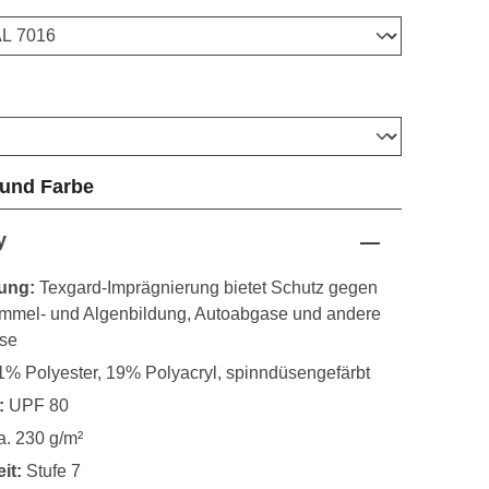
ählen
auswählen
 und Farbe
y
ung:
Texgard-Imprägnierung bietet Schutz gegen
himmel- und Algenbildung, Autoabgase und andere
sse
% Polyester, 19% Polyacryl, spinndüsengefärbt
:
UPF 80
a. 230 g/m²
it:
Stufe 7