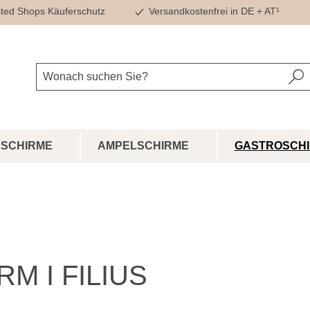
ted Shops Käuferschutz
Versandkostenfrei in DE + AT¹
SCHIRME
AMPELSCHIRME
GASTROSCH
M I FILIUS