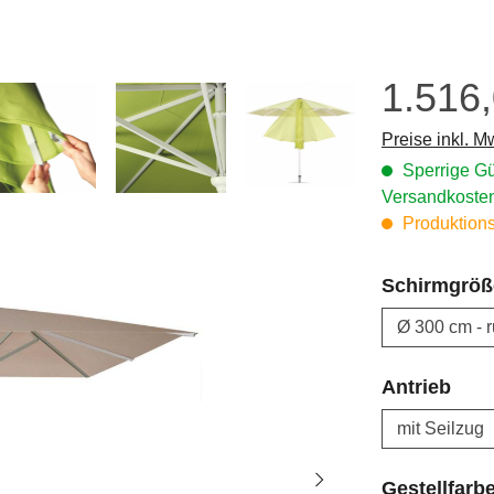
1.516
Regulärer Prei
Preise inkl. M
Sperrige Gü
Versandkosten
Produktionsa
Schirmgröß
aus
Antrieb
Gestellfarb