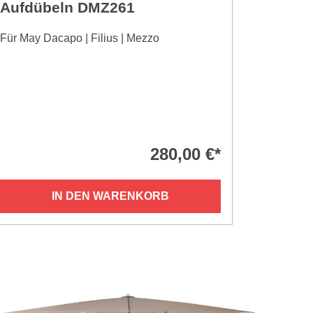
Aufdübeln DMZ261
spezia
mit St
Für May Dacapo | Filius | Mezzo
Für May D
280,00 €*
IN DEN WARENKORB