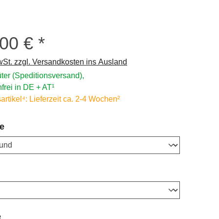
,00 €
s:
wSt. zzgl. Versandkosten ins Ausland
ter (Speditionsversand),
frei in DE + AT¹
rtikel⁴: Lieferzeit ca. 2-4 Wochen²
auswählen
e
wählen
auswählen
e