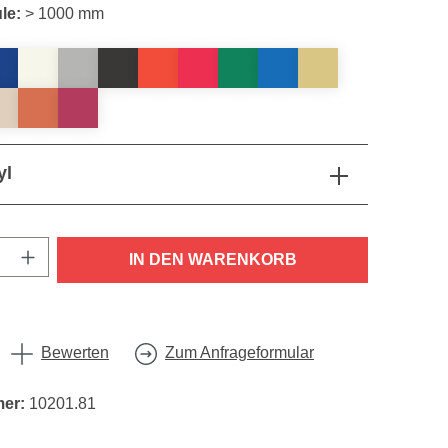
le:
> 1000 mm
yl
nzahl: Gib den gewünschten Wert ein oder
IN DEN WARENKORB
Bewerten
Zum Anfrageformular
mer:
10201.81