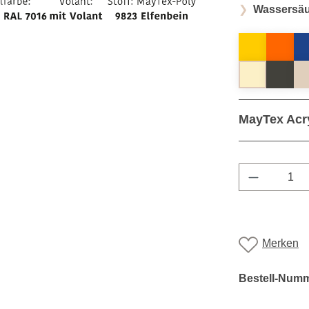
Wassersäu
MayTex Acr
Produkt A
Merken
Bestell-Num