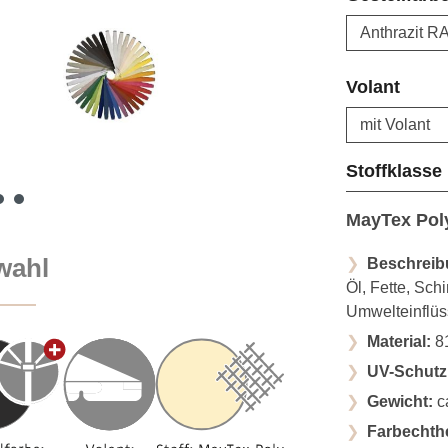
ausw
Volant
Stoffklasse
MayTex Pol
wahl
Beschreib
Öl, Fette, Sc
Umwelteinflü
Material:
81
UV-Schutz
Gewicht:
c
Farbechthe