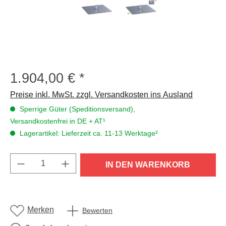
1.904,00 €
Regulärer Preis:
Preise inkl. MwSt. zzgl. Versandkosten ins Ausland
Sperrige Güter (Speditionsversand),
Versandkostenfrei in DE + AT¹
Lagerartikel: Lieferzeit ca. 11-13 Werktage²
Produkt Anzahl: Gib den gewünschten Wert e
IN DEN WARENKORB
Merken
Bewerten