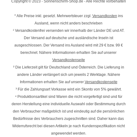
Copyright © 2023 - Sonnenschirm-Shop.de - Alle Rechte vorbehalten
* Alle Preise inkl. gesetzl. Mehrwertsteuer zzgl.
Versandkosten
ins
Ausland, wenn nicht anders beschrieben
¹ Versandkostenfrei versenden wir innerhalb der Länder DE und AT.
Der Versand auf deutsche und ausländische Inseln ist
ausgeschlossen. Der Versand ins Ausland wird mit
29 € bzw. 99 €
berechnet. Nähere Informationen erhalten Sie auf unserer
Versandkostenseite
² Die Lieferzeit gilt für Deutschland und Österreich. Die Lieferung in
andere Länder verlängert sich um jeweils 2 Werktage. Nähere
Informationen erhalten Sie auf unserer
Versandkostenseite
³ Für die Zahlungsart Vorkasse wird ein Skonto von 5% gewährt.
⁴ Produktionsartikel sind Waren die nicht vorgefertigt sind und für
deren Herstellung eine individuelle Auswahl oder Bestimmung durch
den Verbraucher maßgeblich ist und eindeutig auf die persönlichen
Bedürfnisse des Verbrauchers zugeschnitten sind. Daher kann das
Widerrufsrecht bei diesen Artikeln je nach Kundenspezifikation nicht
angewendet werden.