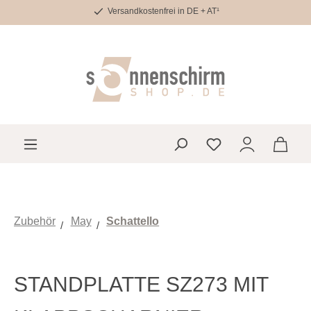
Versandkostenfrei in DE + AT¹
Zum Hauptinhalt springen
Du hast 0 Produkte 
Zubehör
May
Schattello
STANDPLATTE SZ273 MIT