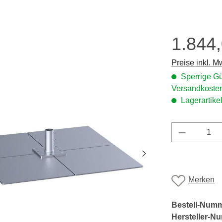
1.844
Regulärer Prei
Preise inkl. M
Sperrige Gü
Versandkosten
Lagerartikel
Produkt A
Merken
Bestell-Num
Hersteller-N