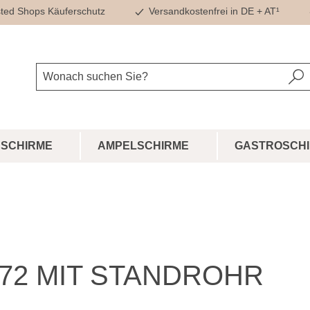
ted Shops Käuferschutz
Versandkostenfrei in DE + AT¹
SCHIRME
AMPELSCHIRME
GASTROSCH
72 MIT STANDROHR