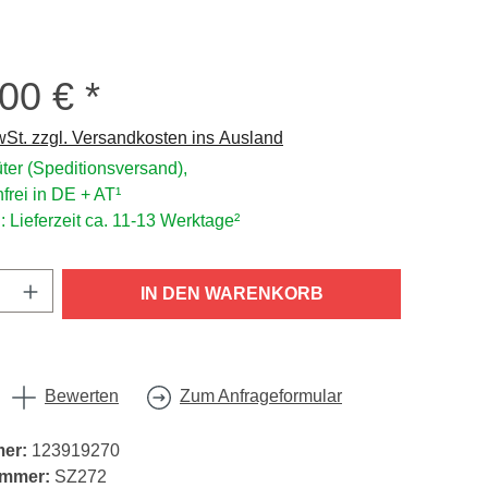
,00 €
s:
wSt. zzgl. Versandkosten ins Ausland
ter (Speditionsversand),
frei in DE + AT¹
: Lieferzeit ca. 11-13 Werktage²
nzahl: Gib den gewünschten Wert ein oder
IN DEN WARENKORB
Bewerten
Zum Anfrageformular
mer:
123919270
ummer:
SZ272