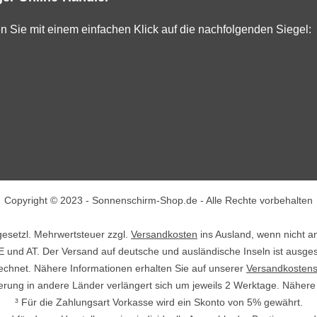
en Sie mit einem einfachen Klick auf die nachfolgenden Siegel:
Copyright © 2023 - Sonnenschirm-Shop.de - Alle Rechte vorbehalten
. gesetzl. Mehrwertsteuer zzgl.
Versandkosten
ins Ausland, wenn nicht a
E und AT. Der Versand auf deutsche und ausländische Inseln ist ausge
echnet. Nähere Informationen erhalten Sie auf unserer
Versandkostens
ieferung in andere Länder verlängert sich um jeweils 2 Werktage. Näher
³ Für die Zahlungsart Vorkasse wird ein Skonto von 5% gewährt.