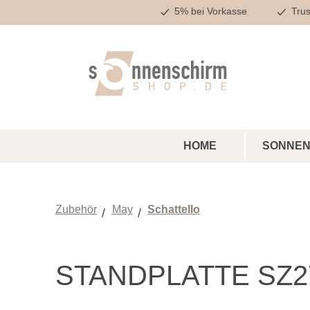
5% bei Vorkasse
Trus
m Hauptinhalt springen
Zur Suche springen
Zur Hauptnavigation springen
HOME
SONNEN
Zubehör
May
Schattello
STANDPLATTE SZ2