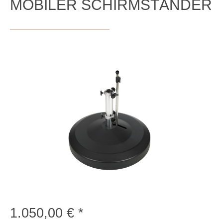
MOBILER SCHIRMSTÄNDER
Bildergalerie überspringen
1.050,00 €
Regulärer Preis: