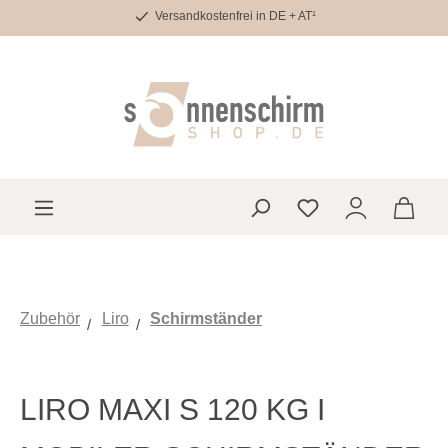
Versandkostenfrei in DE + AT¹
Zum Hauptinhalt springen
Du hast 0 Produkte 
Zubehör
Liro
Schirmständer
LIRO MAXI S 120 KG I