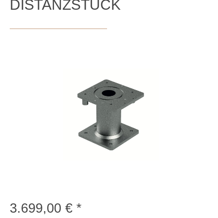
DISTANZSTÜCK
Bildergalerie überspringen
3.699,00 €
Regulärer Preis: