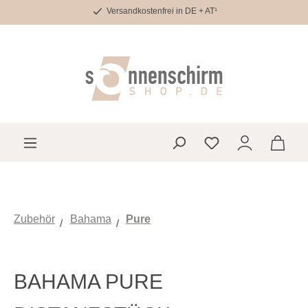
Versandkostenfrei in DE + AT¹
Zum Hauptinhalt springen
Du hast 0 Produkte 
Zubehör
Bahama
Pure
BAHAMA PURE