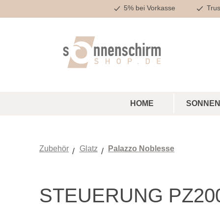
5% bei Vorkasse
Trus
m Hauptinhalt springen
Zur Suche springen
Zur Hauptnavigation springen
HOME
SONNEN
Zubehör
Glatz
Palazzo Noblesse
STEUERUNG PZ20