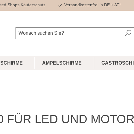
ted Shops Käuferschutz
Versandkostenfrei in DE + AT¹
SCHIRME
AMPELSCHIRME
GASTROSCH
0 FÜR LED UND MOTO