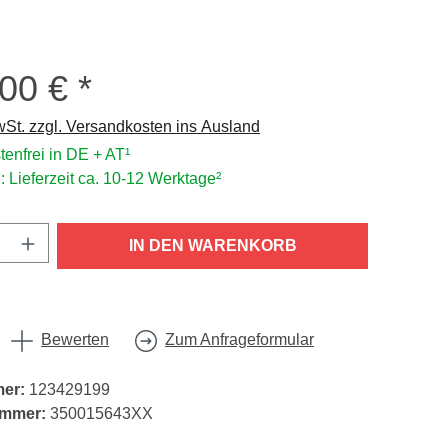
,00 €
s:
wSt. zzgl. Versandkosten ins Ausland
enfrei in DE + AT¹
: Lieferzeit ca. 10-12 Werktage²
nzahl: Gib den gewünschten Wert ein oder
IN DEN WARENKORB
Bewerten
Zum Anfrageformular
mer:
123429199
ummer:
350015643XX