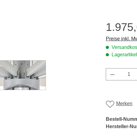
1.975
Regulärer Prei
Preise inkl. M
Versandkost
Lagerartikel
Produkt A
Merken
Bestell-Num
Hersteller-N