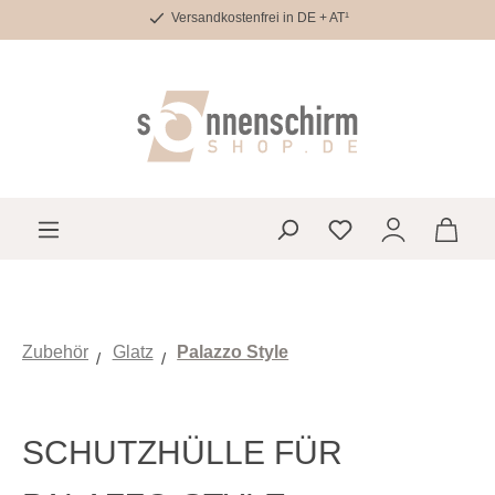
Versandkostenfrei in DE + AT¹
Zum Hauptinhalt springen
Du hast 0 Produkte 
Zubehör
Glatz
Palazzo Style
SCHUTZHÜLLE FÜR