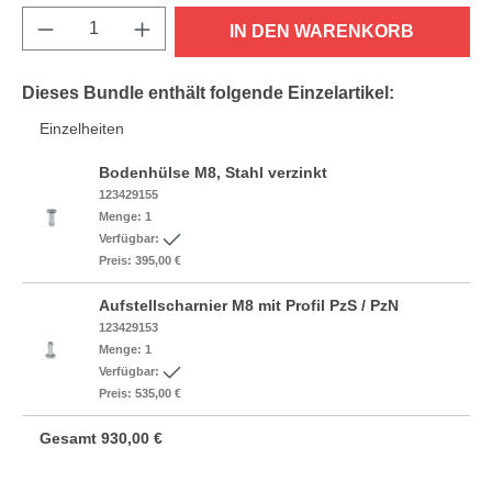
Produkt Anzahl: Gib den gewünschten Wert e
IN DEN WARENKORB
Dieses Bundle enthält folgende Einzelartikel:
Einzelheiten
Bodenhülse M8, Stahl verzinkt
123429155
Menge:
1
Verfügbar:
Preis:
395,00 €
Aufstellscharnier M8 mit Profil PzS / PzN
123429153
Menge:
1
Verfügbar:
Preis:
535,00 €
Gesamt
930,00 €