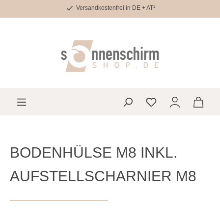
Versandkostenfrei in DE + AT¹
Zum Hauptinhalt springen
Du hast 0 Produkte 
BODENHÜLSE M8 INKL.
AUFSTELLSCHARNIER M8