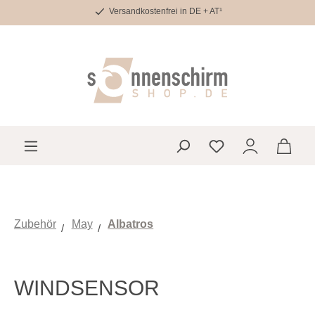
Versandkostenfrei in DE + AT¹
Zum Hauptinhalt springen
Du hast 0 Produkte 
Zubehör
May
Albatros
WINDSENSOR