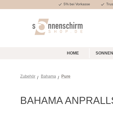
5% bei Vorkasse
Trus
m Hauptinhalt springen
Zur Suche springen
Zur Hauptnavigation springen
HOME
SONNEN
Zubehör
Bahama
Pure
BAHAMA ANPRALL