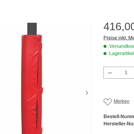
416,0
Regulärer Prei
Preise inkl. M
Versandkost
Lagerartikel
Produkt A
Merken
Bestell-Num
Hersteller-N