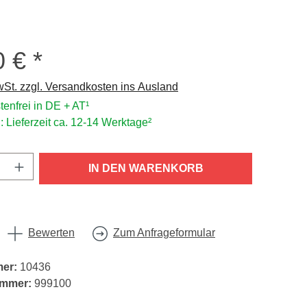
0 €
s:
wSt. zzgl. Versandkosten ins Ausland
enfrei in DE + AT¹
: Lieferzeit ca. 12-14 Werktage²
nzahl: Gib den gewünschten Wert ein oder
IN DEN WARENKORB
Bewerten
Zum Anfrageformular
mer:
10436
ummer:
999100